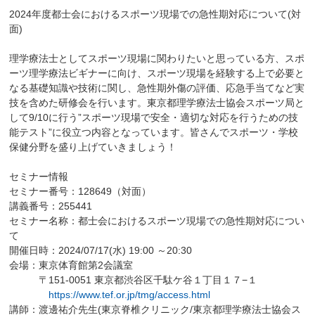
2024年度都士会におけるスポーツ現場での急性期対応について(対
面)
理学療法士としてスポーツ現場に関わりたいと思っている方、スポ
ーツ理学療法ビギナーに向け、スポーツ現場を経験する上で必要と
なる基礎知識や技術に関し、急性期外傷の評価、応急手当てなど実
技を含めた研修会を行います。東京都理学療法士協会スポーツ局と
して9/10に行う”スポーツ現場で安全・適切な対応を行うための技
能テスト”に役立つ内容となっています。皆さんでスポーツ・学校
保健分野を盛り上げていきましょう！
セミナー情報
セミナー番号：128649（対面）
講義番号：255441
セミナー名称：都士会におけるスポーツ現場での急性期対応につい
て
開催日時：2024/07/17(水) 19:00 ～20:30
会場：東京体育館第2会議室
〒151-0051 東京都渋谷区千駄ケ谷１丁目１７−１
https://www.tef.or.jp/tmg/access.html
講師：渡邊祐介先生(東京脊椎クリニック/東京都理学療法士協会ス