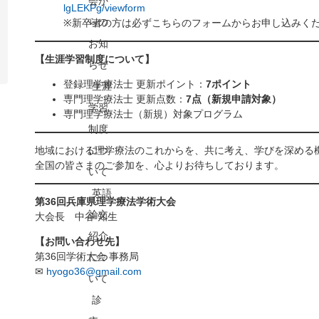
会か
lgLEKPg/viewform
らの
※新卒者の方は必ずこちらのフォームからお申し込みく
お知
【生涯学習制度について】
らせ
登録理学療法士 更新ポイント：
7ポイント
生涯
専門理学療法士 更新点数：
7
点（新規申請対象）
学習
専門理学療法士（新規）対象プログラム
制度
地域における理学療法のこれからを、共に考え、学びを深める
につ
全国の皆さまのご参加を、心よりお待ちしております。
いて
英語
第
36
回兵庫県理学療法学術大会
論文
大会長 中谷 知生
紹介
【お問い合わせ先】
第36回学術大会 事務局
につ
✉
hyogo36@gmail.com
いて
診