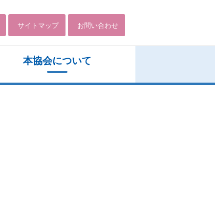
サイトマップ
お問い合わせ
本協会について
医療報酬部、介護報酬部について
後援・共催申請について
東京都理学療法士協会関連の学会のお知