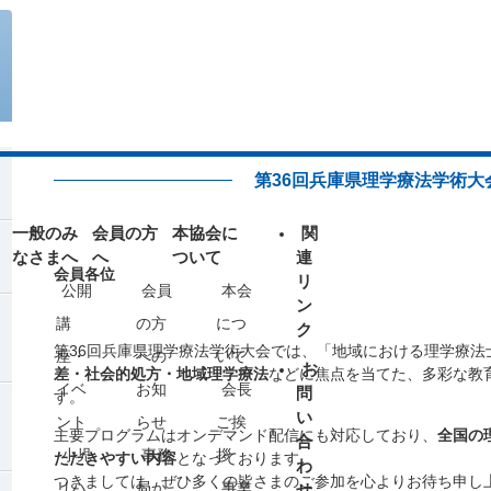
ライフサポート部からのお知らせ
50周年記念事業について
ブロック・支部からのお知らせ
ソーシャルメディアポリシー
第36回兵庫県理学療法学術大
求人広告
代議員専用ページ
一般のみ
会員の方
本協会に
関
なさまへ
へ
ついて
連
会員各位
リ
公開
会員
本会
ン
講
の方
につ
ク
第36回兵庫県理学療法学術大会では、「地域における理学療法
座・
への
いて
お
差・社会的処方・地域理学療法
などに焦点を当てた、多彩な教
イベ
お知
会長
問
す。
い
ント
らせ
ご挨
主要プログラムはオンデマンド配信にも対応しており、
全国の
合
小児
事務
拶
ただきやすい内容
となっております。
わ
つきましては、ぜひ多くの皆さまのご参加を心よりお待ち申し
リハ
局か
事業
せ