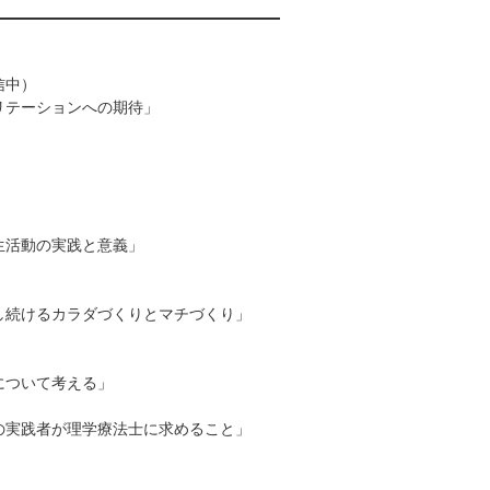
信中）
リテーションへの期待」
生活動の実践と意義」
続けるカラダづくりとマチづくり」
について考える」
実践者が理学療法士に求めること」