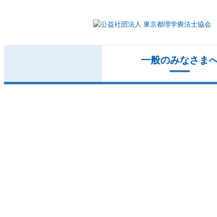
一般のみなさま
小児リハビリの情報
都士会ニュース
会長ご挨拶