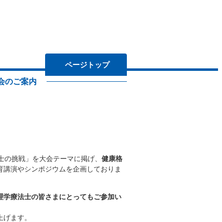
らせ
ページトップ
会のご案内
部局委員会担当者用
士の挑戦」を大会テーマに掲げ、
健康格
育講演やシンポジウムを企画しておりま
理学療法士の皆さまにとってもご参加い
上げます。