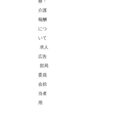
療・
介護
報酬
につ
いて
求人
広告
部局
委員
会担
当者
用