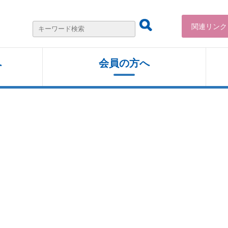
関連リンク
へ
会員の⽅へ
東京都リハビリテーションマップ【2024
事務局からのお知らせ
年度 更新】
定款・組織図
講習会・研修会・学会のお知らせ
自宅でできるリハビリ
事業内容