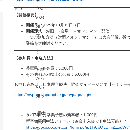
ビリ
学会
【開催概要】
のお
開催日
：2025年10月19日（日）
知ら
開催形式
：対面（2会場）＋オンデマンド配信
せ
※ご参加方法（対面／オンデマンド）は大会開催が近づ
登録をご検討ください。
ブロ
ッ
【参加費・申込方法】
ク・
兵庫県士会会員：3,000円
支部
その他都道府県士会会員：5,000円
から
お申し込みは、日本理学療法士協会マイページにて【セミナー番号
のお
https://mypage.japanpt.or.jp/mypage/login
知ら
せ
都士
令和7年3月卒業予定の新卒者：1,000円
新卒者専用申込フォーム（協会未入会でも申込可能）：
会学
https://docs.google.com/forms/d/e/1FAIpQLSfriiZZ