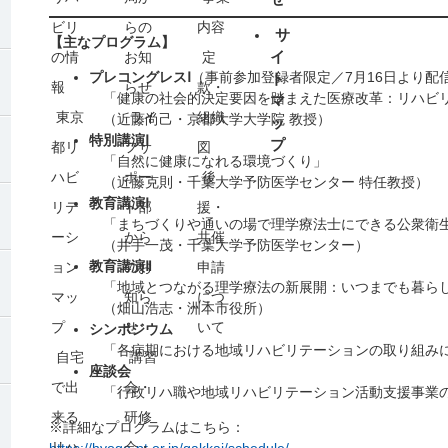
ビリ
らの
内容
サ
【主なプログラム】
イ
の情
お知
定
プレコングレスⅠ
（事前参加登録者限定／7月16日より配
ト
報
らせ
款・
「健康の社会的決定要因を踏まえた医療改革：リハビ
マ
東京
ライ
組織
（近藤尚己・京都大学大学院 教授）
ッ
特別講演Ⅰ
プ
都リ
フサ
図
「自然に健康になれる環境づくり」
ハビ
ポー
後
（近藤克則・千葉大学予防医学センター 特任教授）
教育講演Ⅰ
リテ
ト部
援・
「まちづくりや通いの場で理学療法士にできる公衆衛
ーシ
から
共催
（井手一茂・千葉大学予防医学センター）
教育講演Ⅱ
ョン
のお
申請
「地域とつながる理学療法の新展開：いつまでも暮らし
マッ
知ら
につ
（畑山浩志・洲本市役所）
プ
せ
いて
シンポジウム
「各病期における地域リハビリテーションの取り組み
自宅
講習
座談会
で出
会・
「行政リハ職や地域リハビリテーション活動支援事業の
来る
研修
※詳細なプログラムはこちら：
リハ
会・
https://hyogo-pt.or.jp/gakkai/schedule/