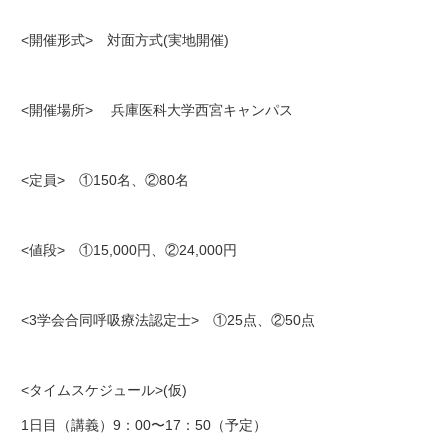
<開催形式> 対面方式(実地開催)
<開催場所> 兵庫医科大学西宮キャンパス
<定員> ①150名、②80名
<値段> ①15,000円、②24,000円
<3学会合同呼吸療法認定士> ①25点、②50点
<タイムスケジュール>(仮)
1日目（講義）9：00〜17：50（予定）