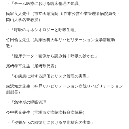
・「チーム医療における臨床倫理の知識」
氏家良人先生（市立函館病院 函館市公営企業管理者病院局長・
岡山大学名誉教授）
・「呼吸のキネシオロジーと呼吸生理」
竹田倫世先生（兵庫医科大学リハビリテーション医学講座助
教）
・「臨床データ・画像から読み解く呼吸の診かた」
尾﨑孝平先生（尾﨑塾代表）
・「心疾患に対する評価とリスク管理の実際」
森沢知之先生（神戸リハビリテーション病院リハビリテーション
部部長）
・「急性期の呼吸管理」
今中秀光先生（宝塚市立病院病特命病院長）
・「侵襲からの回復期における早期離床の実際」