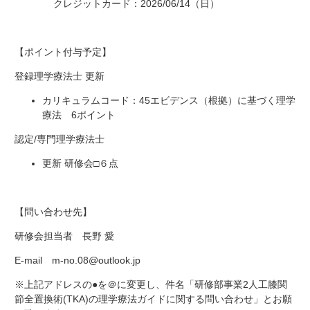
クレジットカード：2026/06/14（日）
【ポイント付与予定】
登録理学療法士 更新
カリキュラムコード：45エビデンス（根拠）に基づく理学
療法 6ポイント
認定/専門理学療法士
更新 研修会□６点
【問い合わせ先】
研修会担当者 長野 愛
E-mail m-no.08@outlook.jp
※上記アドレスの●を＠に変更し、件名「研修部事業2人工膝関
節全置換術(TKA)の理学療法ガイドに関する問い合わせ」とお願