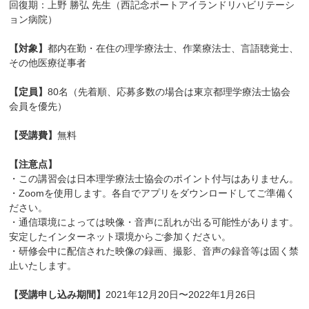
回復期：上野 勝弘 先生（西記念ポートアイランドリハビリテーシ
ョン病院）
【対象】
都内在勤・在住の理学療法士、作業療法士、言語聴覚士、
その他医療従事者
【定員】
80名（先着順、応募多数の場合は東京都理学療法士協会
会員を優先）
【受講費】
無料
【注意点】
・この講習会は日本理学療法士協会のポイント付与はありません。
・Zoomを使用します。各自でアプリをダウンロードしてご準備く
ださい。
・通信環境によっては映像・音声に乱れが出る可能性があります。
安定したインターネット環境からご参加ください。
・研修会中に配信された映像の録画、撮影、音声の録音等は固く禁
止いたします。
【受講申し込み期間】
2021年12月20日〜2022年1月26日