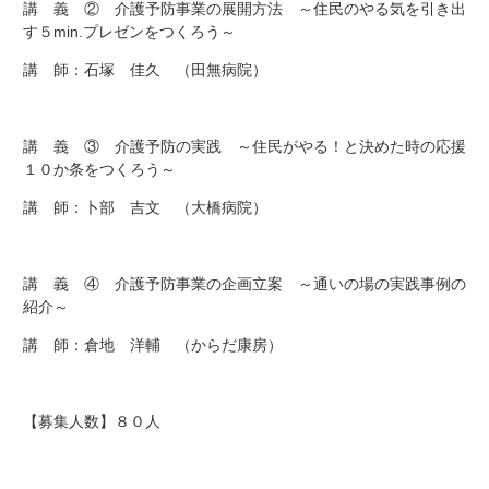
講 義 ② 介護予防事業の展開方法 ～住民のやる気を引き出
す５min.プレゼンをつくろう～
講 師：石塚 佳久 （田無病院）
講 義 ③ 介護予防の実践 ～住民がやる！と決めた時の応援
１０か条をつくろう～
講 師：卜部 吉文 （大橋病院）
講 義 ④ 介護予防事業の企画立案 ～通いの場の実践事例の
紹介～
講 師：倉地 洋輔 （からだ康房）
【募集人数】８０人