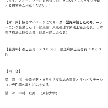
します。グループワークもあるため、WEBカメラとマイクが使
える機材をご用意ください。）
【対 象】協会マイページにて
リーダー登録申請したのち
、e-ラ
ーニング受講した（一部免除）東京都理学療法士協会会員、日本
理学療法士協会会員（他道府県士会会員）
【受講料】都士会員 ２０００円 他道府県士会会員 ４０００
円
【内 容】
講 義 ① 介護予防・日常生活支援総合事業とリハビリテーシ
ョン専門職の取り組みを知る
講 師：中村 睦美 （東都大学）