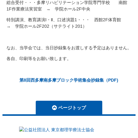
総合受付・・・多摩リハビリテーション学院専門学校 南館
1F
作業療法実習室 → 学院ホール
2F
中央
特別講演、教育講演Ⅰ・Ⅱ、口述演題
1
・・・ 西館
2F
体育館
→ 学院ホール
2F202
（サテライト
201
）
なお、当学会では、当日抄録集をお渡しする予定はありません。
各自、印刷等をお願い致します。
第8回西多摩南多摩ブロック学術集会抄録集（PDF)
ページトップ