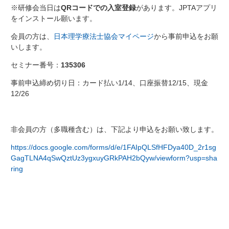
※研修会当日は
QRコードでの入室登録
があります。JPTAアプリ
をインストール願います。
会員の方は、
日本理学療法士協会マイページ
から事前申込をお願
いします。
セミナー番号：
135306
事前申込締め切り日：カード払い1/14、口座振替12/15、現金
12/26
非会員の方（多職種含む）は、下記より申込をお願い致します。
https://docs.google.com/forms/d/e/1FAIpQLSfHFDya40D_2r1sg
GagTLNA4qSwQztUz3ygxuyGRkPAH2bQyw/viewform?usp=sha
ring