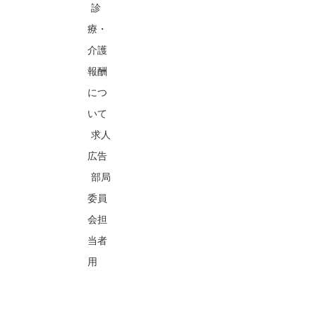
診
療・
介護
報酬
につ
いて
求人
広告
部局
委員
会担
当者
用