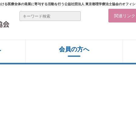
おける医療全体の発展に寄与する活動を行う公益社団法人 東京都理学療法士協会のオフィシ
関連リンク
へ
会員の⽅へ
東京都リハビリテーションマップ【2024
事務局からのお知らせ
年度 更新】
定款・組織図
講習会・研修会・学会のお知らせ
自宅でできるリハビリ
事業内容