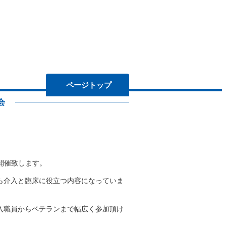
東京都理学療法士協会関連の学会のお知
らせ
ページトップ
会
部局委員会担当者用
開催致します。
ら介入と臨床に役立つ内容になっていま
入職員からベテランまで幅広く参加頂け