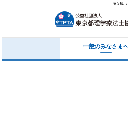
東京都に
一般のみなさま
小児リハビリの情報
都士会ニュース
会長ご挨拶