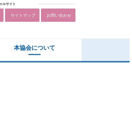
ャルサイト
サイトマップ
お問い合わせ
本協会について
医療報酬部、介護報酬部について
後援・共催申請について