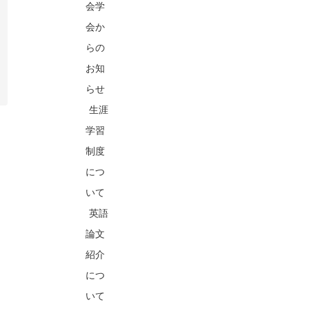
会学
会か
らの
お知
らせ
生涯
学習
制度
につ
いて
英語
論文
紹介
につ
いて