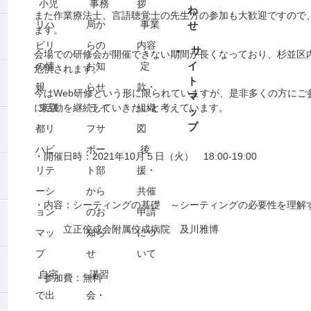
小児
事務
拶
わ
また作業療法士、言語聴覚士の先生方の参加も大歓迎ですので
リハ
局か
事業
せ
ます。
ビリ
らの
内容
サ
会場での研修会が開催できない期間が長くなっており、杉並区
イ
の情
お知
定
危惧されます。
ト
報
らせ
款・
今はWeb研修という形に限られていますが、是非多くの方にご
マ
に活動を継続していきたいと考えています。
東京
ライ
組織
ッ
プ
都リ
フサ
図
ハビ
ポー
後
・開催日時：2021年10月５日（火） 18:00-19:00
リテ
ト部
援・
ーシ
から
共催
・内容：シーティングの基礎 ～シーティングの必要性を理解
ョン
のお
申請
立正佼成会附属佼成病院 及川雅博
マッ
知ら
につ
プ
せ
いて
自宅
講習
・参加費：無料
で出
会・