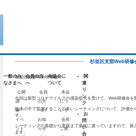
ライフサポート部からのお知らせ
50周年記念事業について
ブロック・支部からのお知らせ
ソーシャルメディアポリシー
杉並区支部Web研修
求人広告
代議員専用ページ
一般のみ
会員の方
本協会に
関
杉並区支部Web研修会
なさまへ
へ
ついて
連
リ
公開
会員
本会
ン
今回は新型コロナウイルスの感染拡大を受けて、Web研修会を
講
の方
につ
ク
臨床の中で苦慮することの多いシーティングについて、評価か
座・
への
いて
お
す。
イベ
お知
会長
問
シーティングの基礎から実践まで多岐に渡っていますので、新
い
ント
らせ
ご挨
ます。
合