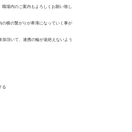
、職場内のご案内もよろしくお願い致し
内の横の繋がりが希薄になっていく事が
参加頂いて、連携の輪が途絶えないよう
する