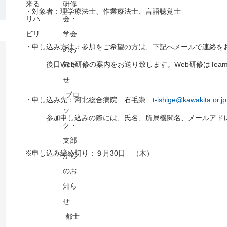
来る
研修
・対象者：理学療法士、作業療法士、言語聴覚士
リハ
会・
ビリ
学会
・申し込み方法：参加をご希望の方は、下記へメールで連絡を
のお
後日Web研修の案内をお送り致します。Web研修はTeam
知ら
せ
ブロ
・申し込み先：河北総合病院 石毛崇
t-ishige@kawakita.or.jp
ッ
参加申し込みの際には、氏名、所属機関名、メールアドレ
ク・
支部
※申し込み締め切り：９月30日 （木）
から
のお
知ら
せ
都士