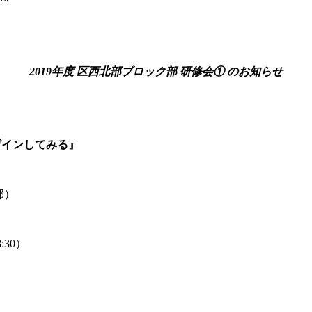
2019
年度 区西北部ブロック部 研修会① のお知らせ
ザインしてみる』
部）
:30）